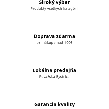
Široký výber
e
Produkty všetkých kategórii
p
r
v
k
y
Doprava zdarma
v
pri nákupe nad 100€
ý
p
i
s
u
Lokálna predajňa
Považská Bystrica
Garancia kvality