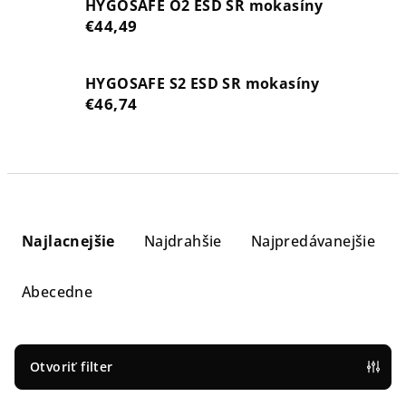
HYGOSAFE O2 ESD SR mokasíny
€44,49
HYGOSAFE S2 ESD SR mokasíny
€46,74
R
a
Najlacnejšie
Najdrahšie
Najpredávanejšie
d
e
Abecedne
n
i
e
Otvoriť filter
p