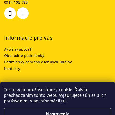
t
0914 105 780
i
e
Informácie pre vás
Ako nakupovať
Obchodné podmienky
Podmienky ochrany osobných údajov
Kontakty
Tento web používa súbory cookie. Ďalším
Prijímame online platby
prechádzaním tohto webu vyjadrujete súhlas s ich
používaním. Viac informácií
tu
.
Nastavenie