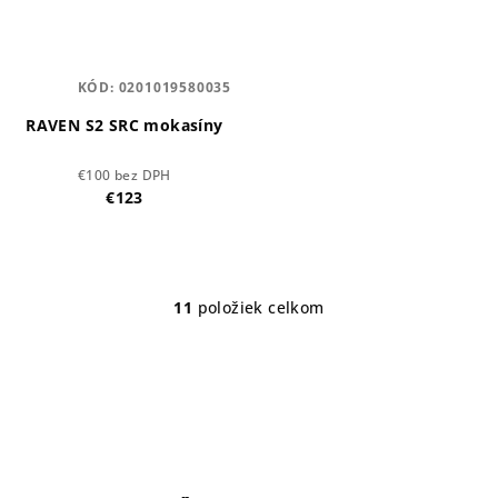
KÓD:
0201019580035
RAVEN S2 SRC mokasíny
€100 bez DPH
€123
11
položiek celkom
O
v
l
á
d
a
c
i