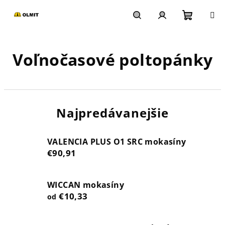
Prejsť
na
obsah
Nákupn
Hľadať
Prihlásenie
Voľnočasové poltopánky
košík
Najpredávanejšie
VALENCIA PLUS O1 SRC mokasíny
€90,91
WICCAN mokasíny
€10,33
od