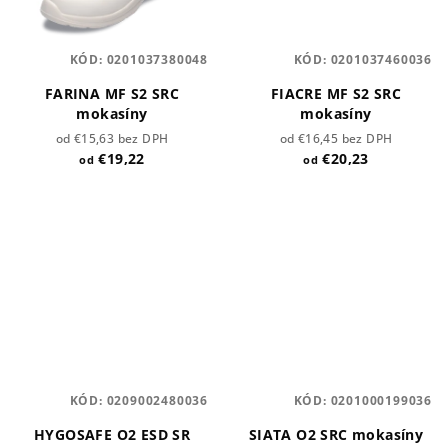
KÓD:
0201037380048
KÓD:
0201037460036
FARINA MF S2 SRC
FIACRE MF S2 SRC
mokasíny
mokasíny
od €15,63 bez DPH
od €16,45 bez DPH
€19,22
€20,23
od
od
KÓD:
0209002480036
KÓD:
0201000199036
HYGOSAFE O2 ESD SR
SIATA O2 SRC mokasíny