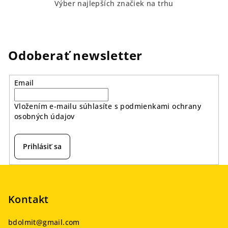
Výber najlepších značiek na trhu
Odoberať newsletter
Email
Vložením e-mailu súhlasíte s
podmienkami ochrany
osobných údajov
Prihlásiť sa
Z
á
p
Kontakt
ä
bdolmit
@
gmail.com