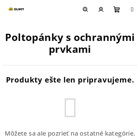
Prejsť
na
obsah
Nákupn
Hľadať
Prihlásenie
Poltopánky s ochrannými
košík
prvkami
Produkty ešte len pripravujeme.
Môžete sa ale pozrieť na ostatné kategórie.