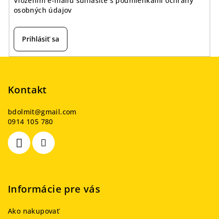
Vložením e-mailu súhlasíte s
podmienkami ochrany
osobných údajov
Prihlásiť sa
Z
á
p
Kontakt
ä
bdolmit
@
gmail.com
t
0914 105 780
i
e
Informácie pre vás
Ako nakupovať