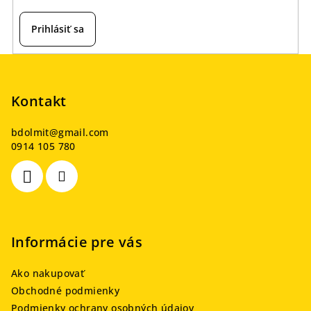
Prihlásiť sa
Z
á
p
Kontakt
ä
bdolmit
@
gmail.com
t
0914 105 780
i
e
Informácie pre vás
Ako nakupovať
Obchodné podmienky
Podmienky ochrany osobných údajov