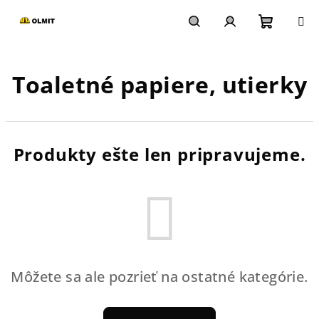
Prejsť
na
obsah
Nákupn
Hľadať
Prihlásenie
Toaletné papiere, utierky
košík
Produkty ešte len pripravujeme.
Môžete sa ale pozrieť na ostatné kategórie.