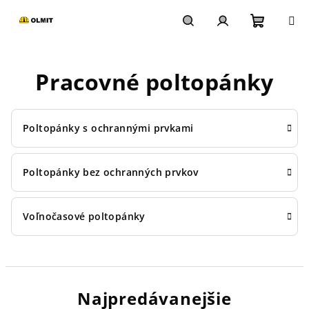
Prejsť
na
obsah
Nákupn
Hľadať
Prihlásenie
Pracovné poltopánky
košík
Poltopánky s ochrannými prvkami
Poltopánky bez ochranných prvkov
Voľnočasové poltopánky
Najpredávanejšie