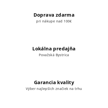
ý
p
Doprava zdarma
i
s
pri nákupe nad 100€
u
Lokálna predajňa
Považská Bystrica
Garancia kvality
Výber najlepších značiek na trhu