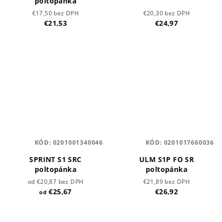
poltopánka
€17,50 bez DPH
€20,30 bez DPH
€21,53
€24,97
KÓD:
0201001340046
KÓD:
0201017660036
SPRINT S1 SRC
ULM S1P FO SR
poltopánka
poltopánka
od €20,87 bez DPH
€21,89 bez DPH
€25,67
€26,92
od