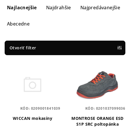
a
Najlacnejšie
Najdrahšie
Najpredávanejšie
d
e
Abecedne
n
i
e
Otvoriť filter
p
V
r
ý
o
p
d
i
u
s
k
p
t
KÓD:
0209001841039
KÓD:
0201037099036
r
o
o
WICCAN mokasíny
MONTROSE ORANGE ESD
v
S1P SRC poltopánka
d