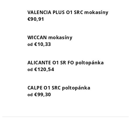
VALENCIA PLUS O1 SRC mokasíny
€90,91
WICCAN mokasíny
€10,33
od
ALICANTE O1 SR FO poltopánka
€120,54
od
CALPE O1 SRC poltopánka
€99,30
od
R