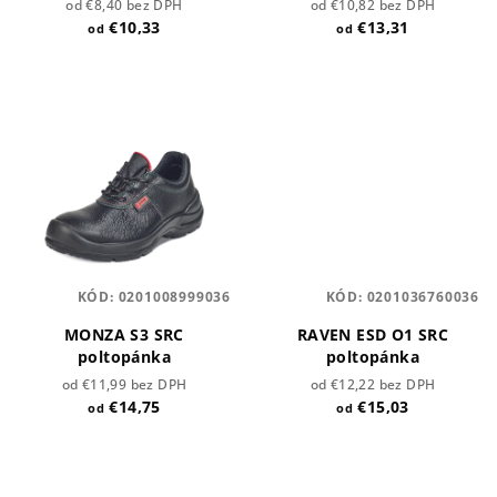
od €8,40 bez DPH
od €10,82 bez DPH
u
€10,33
€13,31
od
od
k
t
o
v
KÓD:
0201008999036
KÓD:
0201036760036
MONZA S3 SRC
RAVEN ESD O1 SRC
poltopánka
poltopánka
od €11,99 bez DPH
od €12,22 bez DPH
€14,75
€15,03
od
od