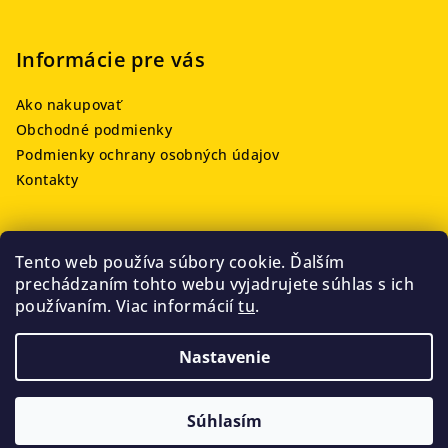
Informácie pre vás
Ako nakupovať
Obchodné podmienky
Podmienky ochrany osobných údajov
Kontakty
Tento web používa súbory cookie. Ďalším
Prijímame online platby
prechádzaním tohto webu vyjadrujete súhlas s ich
používaním. Viac informácií
tu
.
Nastavenie
Copyright 2026
OLMIT
. Všetky práva vyhradené.
Súhlasím
Vytvoril Shoptet