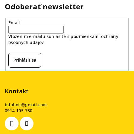
Odoberať newsletter
Email
Vložením e-mailu súhlasíte s
podmienkami ochrany
osobných údajov
Prihlásiť sa
Z
á
p
Kontakt
ä
bdolmit
@
gmail.com
t
0914 105 780
i
e