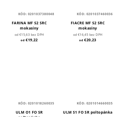
KÓD:
0201037380048
KÓD:
0201037460036
FARINA MF S2 SRC
FIACRE MF S2 SRC
mokasíny
mokasíny
od €15,63 bez DPH
od €16,45 bez DPH
€19,22
€20,23
od
od
KÓD:
0201018260035
KÓD:
0201014660035
ULM O1 FO SR
ULM S1 FO SR poltopánka