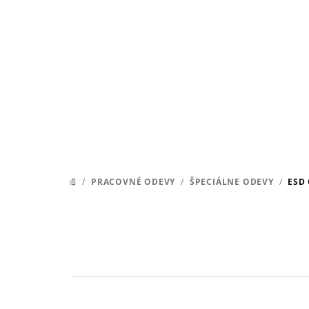
Prejsť
na
obsah
/
PRACOVNÉ ODEVY
/
ŠPECIÁLNE ODEVY
/
ESD
DOMOV