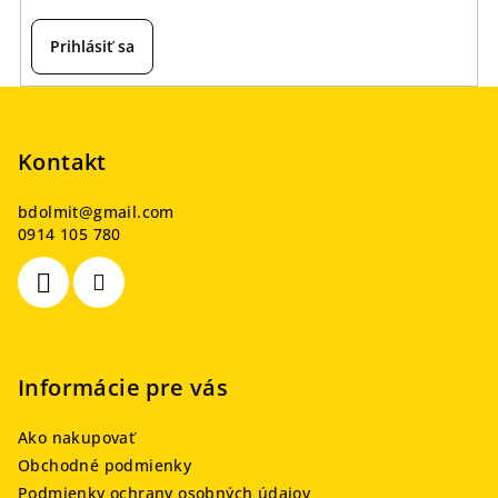
Prihlásiť sa
Z
á
p
Kontakt
ä
bdolmit
@
gmail.com
t
0914 105 780
i
e
Informácie pre vás
Ako nakupovať
Obchodné podmienky
Podmienky ochrany osobných údajov