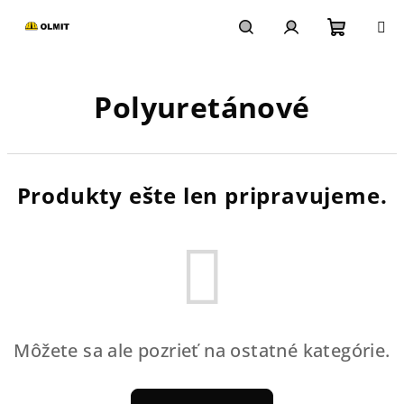
Prejsť
na
obsah
Nákupn
Hľadať
Prihlásenie
Polyuretánové
košík
Produkty ešte len pripravujeme.
Môžete sa ale pozrieť na ostatné kategórie.