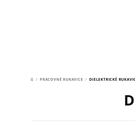
Prejsť
na
obsah
/
PRACOVNÉ RUKAVICE
/
DIELEKTRICKÉ RUKAVI
DOMOV
D