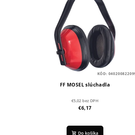
ý
e
p
p
i
r
s
o
p
d
r
u
o
k
KÓD:
04020082209
d
t
FF MOSEL slúchadla
u
o
€5,02 bez DPH
k
v
€6,17
t
o
Do košíka