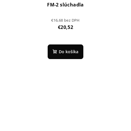
FM-2 slúchadla
€16,68 bez DPH
€20,52
Do košíka