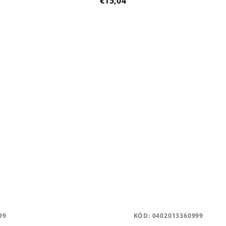
€15,04
99
KÓD:
0402013360999