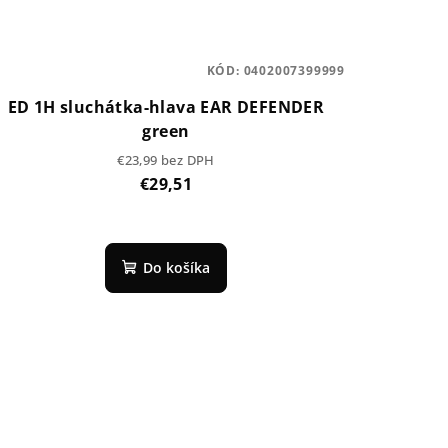
KÓD:
0402007399999
ED 1H sluchátka-hlava EAR DEFENDER
green
€23,99 bez DPH
€29,51
Do košíka