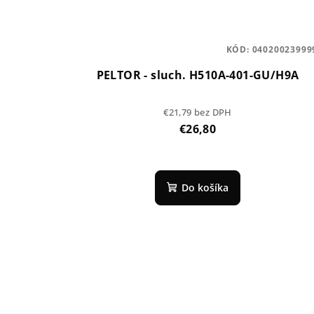
KÓD:
04020023999
PELTOR - sluch. H510A-401-GU/H9A
€21,79 bez DPH
€26,80
Do košíka