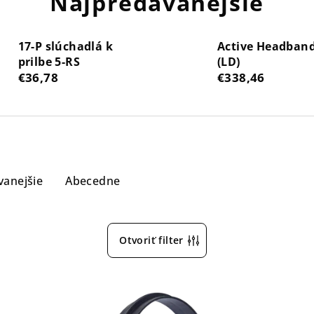
Najpredávanejšie
17-P slúchadlá k
Active Headban
prilbe 5-RS
(LD)
€36,78
€338,46
vanejšie
Abecedne
Otvoriť filter