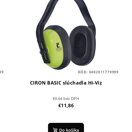
99
KÓD:
0402011779999
CIRON BASIC slúchadla Hi-Viz
€9,64 bez DPH
€11,86
Do košíka