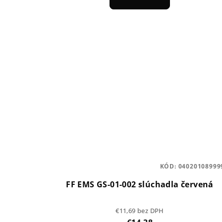
v
KÓD:
04020108999
FF EMS GS-01-002 slúchadla červená
€11,69 bez DPH