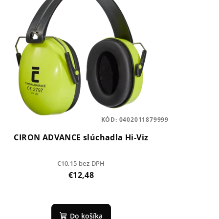
KÓD:
0402011879999
CIRON ADVANCE slúchadla Hi-Viz
€10,15 bez DPH
€12,48
Do košíka