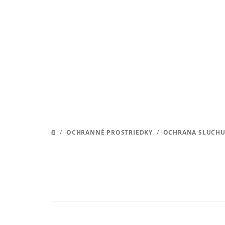
Prejsť
na
obsah
/
OCHRANNÉ PROSTRIEDKY
/
OCHRANA SLUCH
DOMOV