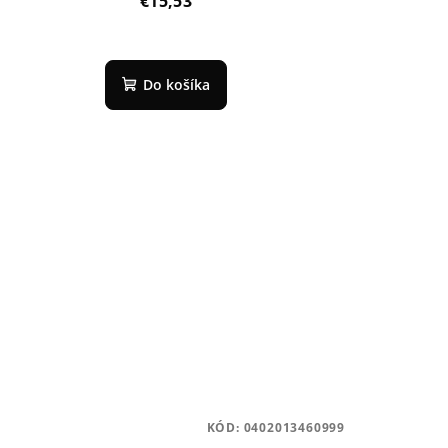
€15,53
Do košíka
KÓD:
0402013460999