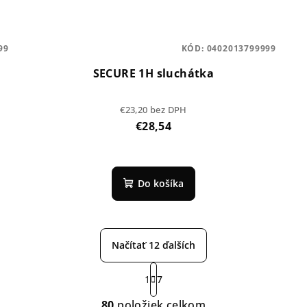
99
KÓD:
0402013799999
SECURE 1H sluchátka
€23,20 bez DPH
€28,54
Do košíka
Načítať 12 ďalších
S
1
7
t
O
r
80
položiek celkom