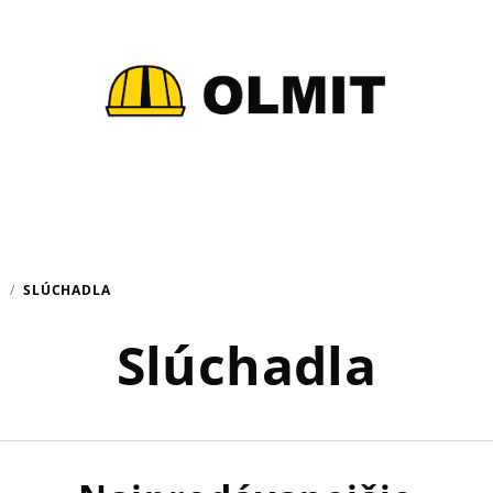
U
/
SLÚCHADLA
Slúchadla