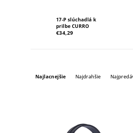
17-P slúchadlá k
prilbe CURRO
€34,29
R
Najlacnejšie
Najdrahšie
Najpredá
a
d
e
n
V
i