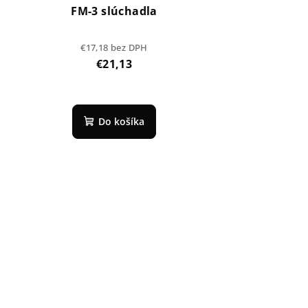
FM-3 slúchadla
€17,18 bez DPH
€21,13
Do košíka