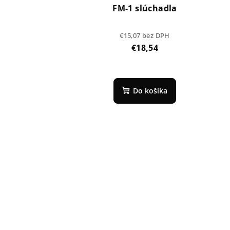
FM-1 slúchadla
€15,07 bez DPH
€18,54
Do košíka