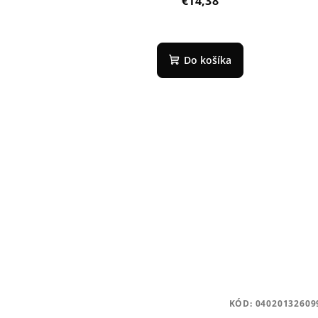
€14,38
Do košíka
KÓD:
04020132609