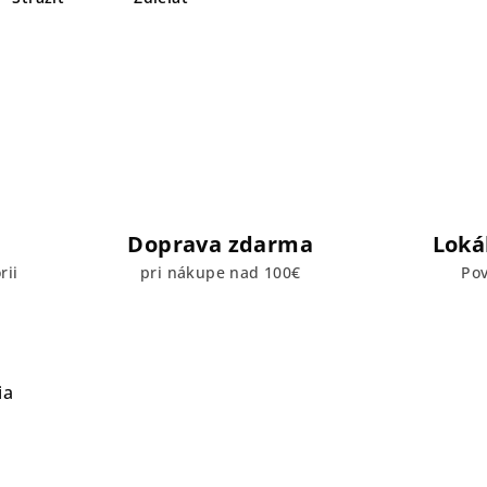
Doprava zdarma
Loká
rii
pri nákupe nad 100€
Pov
ia