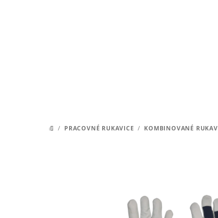
Prejsť
na
obsah
/
PRACOVNÉ RUKAVICE
/
KOMBINOVANÉ RUKAV
DOMOV