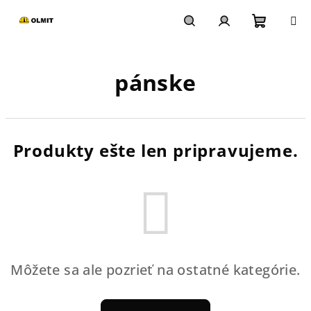
Prejsť
na
obsah
Nákupn
Hľadať
Prihlásenie
pánske
košík
Produkty ešte len pripravujeme.
Môžete sa ale pozrieť na ostatné kategórie.