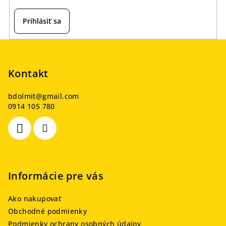
Prihlásiť sa
Z
á
p
Kontakt
ä
bdolmit
@
gmail.com
t
0914 105 780
i
e
Informácie pre vás
Ako nakupovať
Obchodné podmienky
Podmienky ochrany osobných údajov