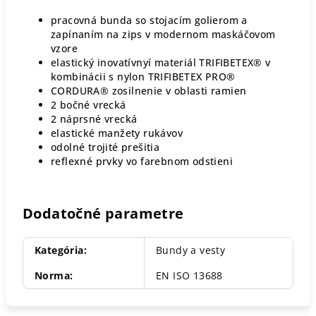
pracovná bunda so stojacím golierom a
zapínaním na zips v modernom maskáčovom
vzore
elastický inovatívnyí materiál TRIFIBETEX® v
kombinácii s nylon TRIFIBETEX PRO®
CORDURA® zosilnenie v oblasti ramien
2 bočné vrecká
2 náprsné vrecká
elastické manžety rukávov
odolné trojité prešitia
reflexné prvky vo farebnom odstieni
Dodatočné parametre
Kategória
:
Bundy a vesty
Norma
:
EN ISO 13688