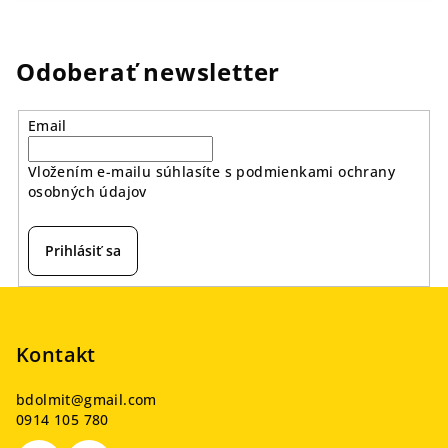
Odoberať newsletter
Email
Vložením e-mailu súhlasíte s
podmienkami ochrany
osobných údajov
Prihlásiť sa
Z
á
p
Kontakt
ä
bdolmit
@
gmail.com
t
0914 105 780
i