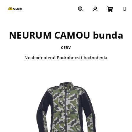
Prejsť
na
obsah
Nákupn
Hľadať
Prihlásenie
NEURUM CAMOU bunda
košík
CERV
Priemerné
Neohodnotené
Podrobnosti hodnotenia
hodnotenie
produktu
je
0,0
z
5
hviezdičiek.