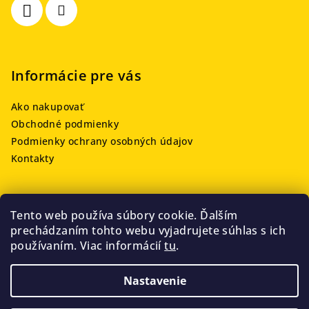
e
Informácie pre vás
Ako nakupovať
Obchodné podmienky
Podmienky ochrany osobných údajov
Kontakty
Tento web používa súbory cookie. Ďalším
Prijímame online platby
prechádzaním tohto webu vyjadrujete súhlas s ich
používaním. Viac informácií
tu
.
Nastavenie