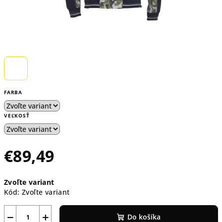
FARBA
VEĽKOSŤ
€89,49
Jednotková
Zvoľte variant
cena:
Kód:
Zvoľte variant
−
+
Do košíka