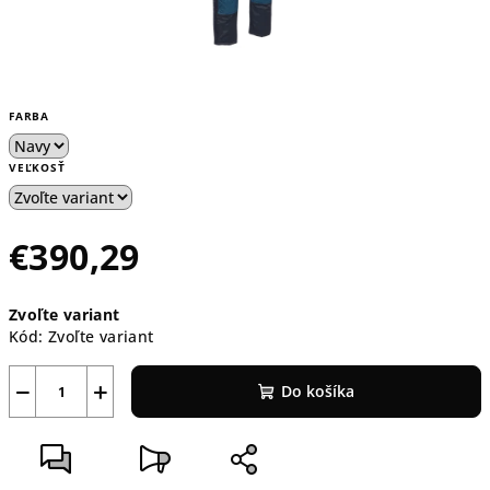
FARBA
VEĽKOSŤ
€390,29
Jednotková
Zvoľte variant
cena:
Kód:
Zvoľte variant
−
+
Do košíka