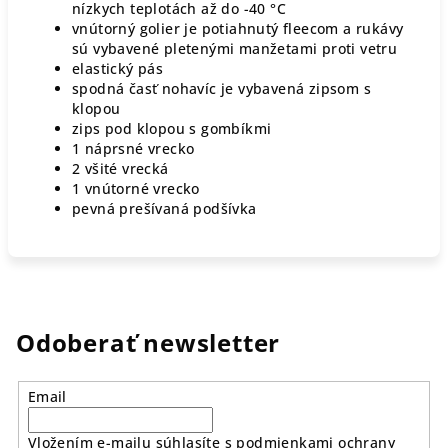
nízkych teplotách až do -40 °C
vnútorný golier je potiahnutý fleecom a rukávy
sú vybavené pletenými manžetami proti vetru
elastický pás
spodná časť nohavíc je vybavená zipsom s
klopou
zips pod klopou s gombíkmi
1 náprsné vrecko
2 všité vrecká
1 vnútorné vrecko
pevná prešívaná podšívka
Odoberať newsletter
Email
Vložením e-mailu súhlasíte s
podmienkami ochrany