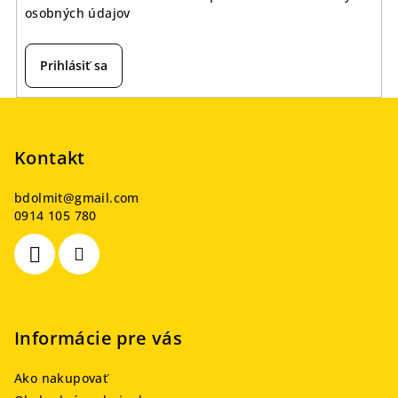
osobných údajov
Prihlásiť sa
Z
á
p
Kontakt
ä
bdolmit
@
gmail.com
t
0914 105 780
i
e
Informácie pre vás
Ako nakupovať