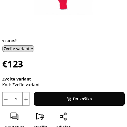
VEĽKOSŤ
€123
Jednotková
Zvoľte variant
cena:
Kód:
Zvoľte variant
−
+
Do košíka