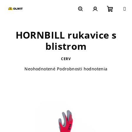
Prejsť
na
obsah
Nákupn
Hľadať
Prihlásenie
HORNBILL rukavice s
košík
blistrom
CERV
Priemerné
Neohodnotené
Podrobnosti hodnotenia
hodnotenie
produktu
je
0,0
z
5
hviezdičiek.