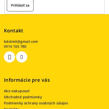
Prihlásiť sa
Z
á
p
Kontakt
ä
bdolmit
@
gmail.com
t
0914 105 780
i
e
Informácie pre vás
Ako nakupovať
Obchodné podmienky
Podmienky ochrany osobných údajov