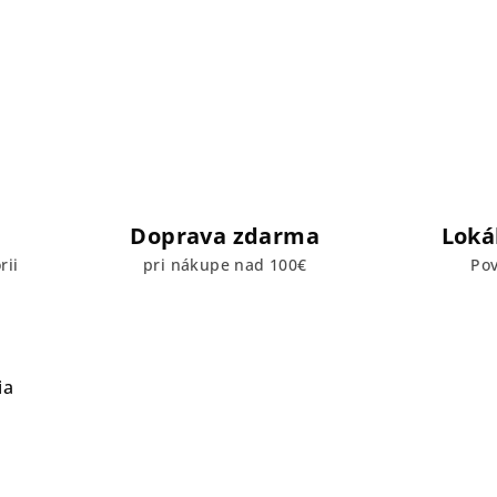
Doprava zdarma
Loká
rii
pri nákupe nad 100€
Pov
ia