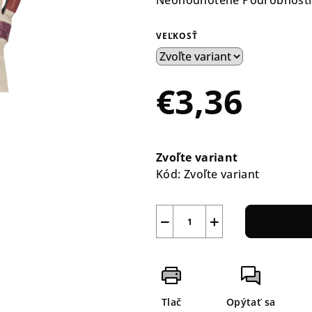
Neohodnotené
Podrobnosti
hodnotenie
produktu
VEĽKOSŤ
je
0,0
z
€3,36
5
hviezdičiek.
Jednotková
cena:
Zvoľte variant
Kód:
Zvoľte variant
−
+
Tlač
Opýtať sa