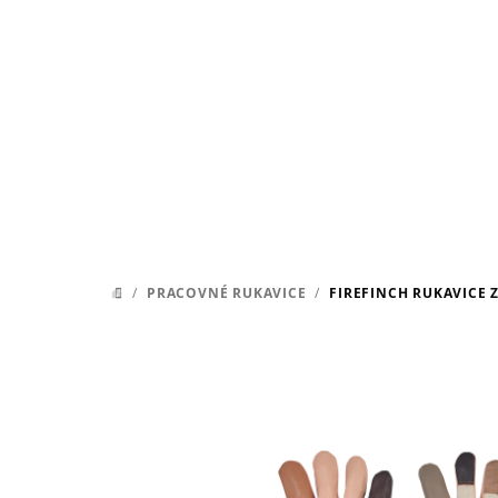
Prejsť
na
obsah
/
PRACOVNÉ RUKAVICE
/
FIREFINCH RUKAVICE 
DOMOV