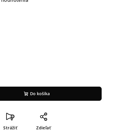
 hodnotenia
Do košíka
Strážiť
Zdieľať