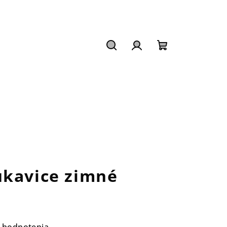
Hľadať
Prihlásenie
Nákupný
košík
ukavice zimné