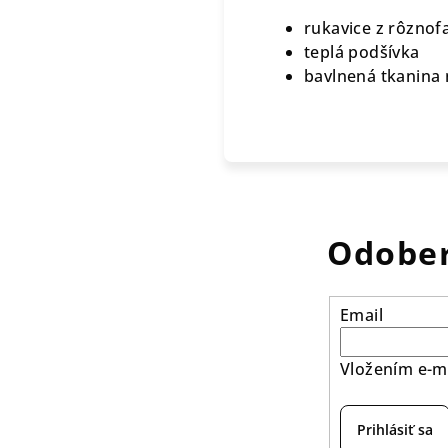
rukavice z rôznofa
teplá podšívka
bavlnená tkanina 
Odober
Email
Vložením e-ma
Prihlásiť sa