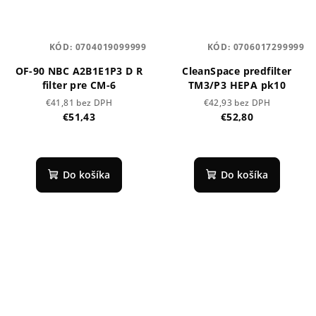
KÓD:
0704019099999
KÓD:
0706017299999
OF-90 NBC A2B1E1P3 D R
CleanSpace predfilter
filter pre CM-6
TM3/P3 HEPA pk10
€41,81 bez DPH
€42,93 bez DPH
€51,43
€52,80
Do košíka
Do košíka