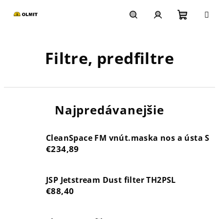
Prejsť
na
obsah
Nákupn
Hľadať
Prihlásenie
Filtre, predfiltre
košík
Najpredávanejšie
CleanSpace FM vnút.maska nos a ústa S
€234,89
JSP Jetstream Dust filter TH2PSL
€88,40