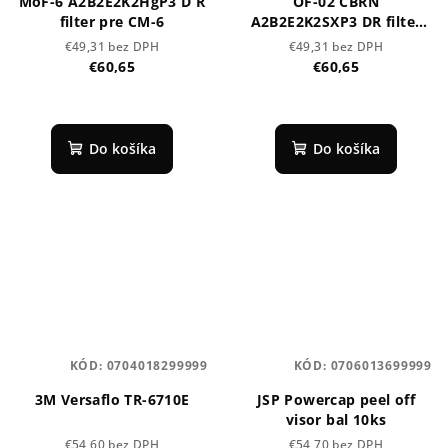
MoF-6 A2B2E2K2HgP3 D R
OF-02 CBRN
filter pre CM-6
A2B2E2K2SXP3 DR filter
CM-6
€49,31 bez DPH
€49,31 bez DPH
€60,65
€60,65
Do košíka
Do košíka
KÓD:
0704018299999
KÓD:
0706013699999
3M Versaflo TR-6710E
JSP Powercap peel off
visor bal 10ks
€54,60 bez DPH
€54,70 bez DPH