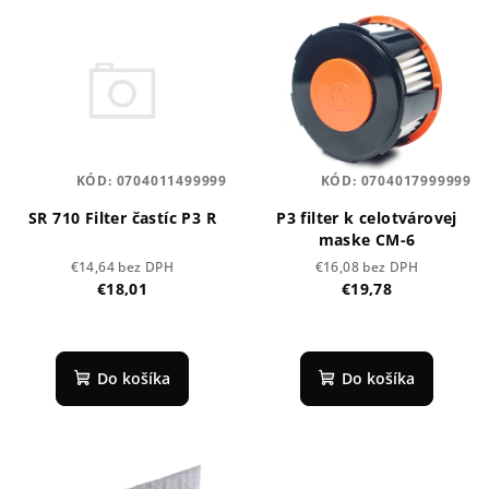
V
r
ý
o
p
d
i
u
s
k
p
t
KÓD:
0704011499999
KÓD:
0704017999999
r
o
o
SR 710 Filter častíc P3 R
P3 filter k celotvárovej
v
maske CM-6
d
€14,64 bez DPH
€16,08 bez DPH
u
€18,01
€19,78
k
t
o
Do košíka
Do košíka
v