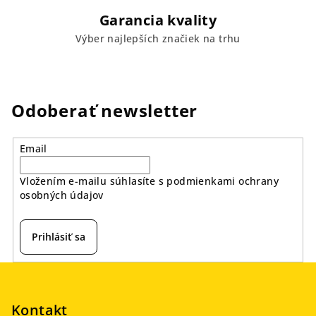
Garancia kvality
Výber najlepších značiek na trhu
Odoberať newsletter
Email
Vložením e-mailu súhlasíte s
podmienkami ochrany
osobných údajov
Prihlásiť sa
Z
á
p
Kontakt