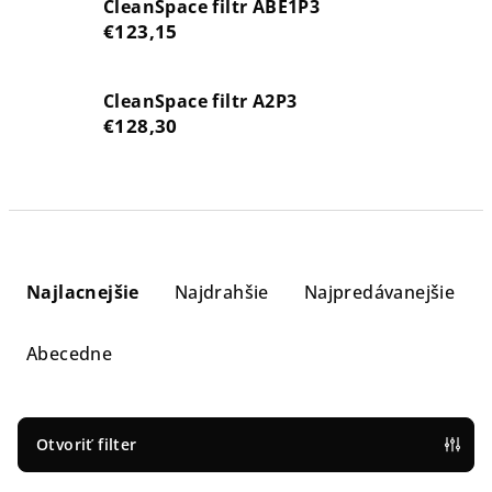
CleanSpace filtr ABE1P3
€123,15
CleanSpace filtr A2P3
€128,30
R
a
Najlacnejšie
Najdrahšie
Najpredávanejšie
d
e
Abecedne
n
i
e
Otvoriť filter
p