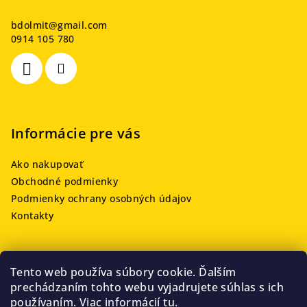
ä
bdolmit
@
gmail.com
t
0914 105 780
i
e
Informácie pre vás
Ako nakupovať
Obchodné podmienky
Podmienky ochrany osobných údajov
Kontakty
Tento web používa súbory cookie. Ďalším
Prijímame online platby
prechádzaním tohto webu vyjadrujete súhlas s ich
používaním. Viac informácií
tu
.