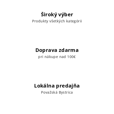
p
r
Široký výber
v
Produkty všetkých kategórii
k
y
v
ý
p
Doprava zdarma
i
s
pri nákupe nad 100€
u
Lokálna predajňa
Považská Bystrica