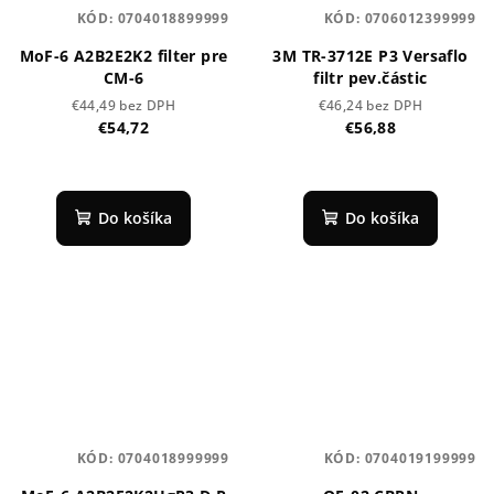
KÓD:
0704018899999
KÓD:
0706012399999
MoF-6 A2B2E2K2 filter pre
3M TR-3712E P3 Versaflo
CM-6
filtr pev.částic
€44,49 bez DPH
€46,24 bez DPH
€54,72
€56,88
Do košíka
Do košíka
KÓD:
0704018999999
KÓD:
0704019199999