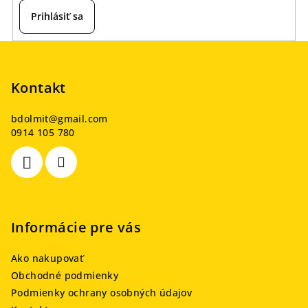
Prihlásiť sa
Z
á
p
Kontakt
ä
bdolmit
@
gmail.com
t
0914 105 780
i
e
Informácie pre vás
Ako nakupovať
Obchodné podmienky
Podmienky ochrany osobných údajov