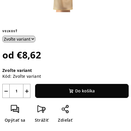
VEĽKOSŤ
od
€8,62
Jednotková
Zvoľte variant
cena:
Kód:
Zvoľte variant
−
+
Do košíka
Opýtať sa
Strážiť
Zdieľať