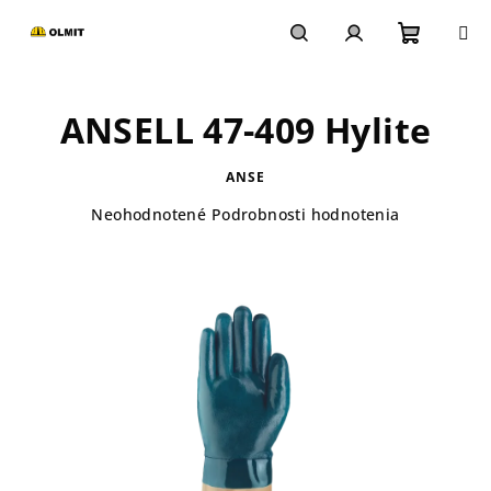
Prejsť
na
obsah
Nákupn
Hľadať
Prihlásenie
ANSELL 47-409 Hylite
košík
ANSE
Priemerné
Neohodnotené
Podrobnosti hodnotenia
hodnotenie
produktu
je
0,0
z
5
hviezdičiek.