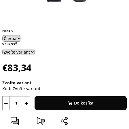
FARBA
VEĽKOSŤ
€83,34
Jednotková
Zvoľte variant
cena:
Kód:
Zvoľte variant
−
+
Do košíka