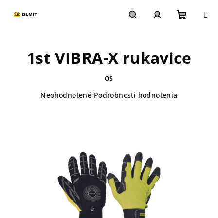
Prejsť
na
obsah
Nákupn
Hľadať
Prihlásenie
1st VIBRA-X rukavice
košík
OS
Priemerné
Neohodnotené
Podrobnosti hodnotenia
hodnotenie
produktu
je
0,0
z
5
hviezdičiek.