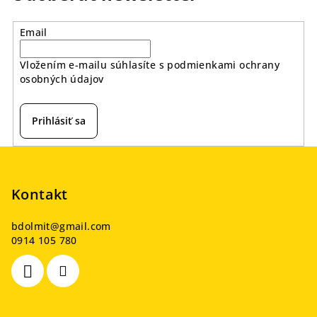
Email
Vložením e-mailu súhlasíte s
podmienkami ochrany
osobných údajov
Prihlásiť sa
Z
á
p
Kontakt
ä
bdolmit
@
gmail.com
t
0914 105 780
i
e